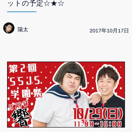
ットの予定☆★☆
陽太
2017
年
10
月
17
日